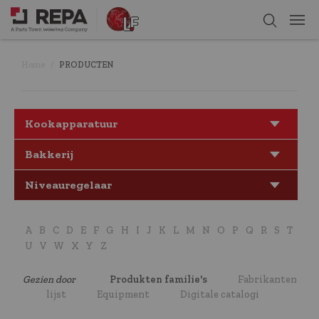
Home
PRODUCTEN
Kookapparatuur
Bakkerij
Niveauregelaar
A
B
C
D
E
F
G
H
I
J
K
L
M
N
O
P
Q
R
S
T
U
V
W
X
Y
Z
Gezien door
Produkten familie's
Fabrikanten
lijst
Equipment
Digitale catalogi