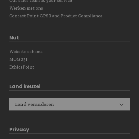
Our sales team at your service
Werken met ons
Contact Point GPSR and Product Compliance
Nut
Website schema
MOG 231
EthicsPoint
Land keuzel
Land veranderen
Privacy