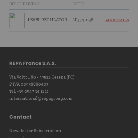
BESCHRIJVING
CODE
LEVEL REGULATOR
LF3341058
ZIE DETAILS
REPA France S.A.S.
Via Voltri, 80 - 47522 Cesena (FC)
P.IVA 00958880403
Tel. +39 0547 34 11 11
international@repagroup.com
Contact
Newsletter Subscription