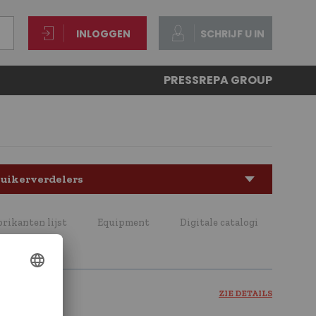
INLOGGEN
SCHRIJF U IN
PRESS
REPA GROUP
uikerverdelers
brikanten lijst
Equipment
Digitale catalogi
ZIE DETAILS