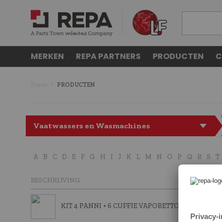
MERKEN
REPA PARTNERS
PRODUCTEN
C
Home
PRODUCTEN
Vaatwassers en Wasmachines
A
B
C
D
E
F
G
H
I
J
K
L
M
N
O
P
Q
R
S
T
BESCHRIJVING
KIT 4 PANNI + 6 CUFFIE VAPORETTO