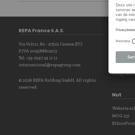
REPA France S.A.S.
Contact
Via Voltri, 80 - 47522 Cesena (FC)
Newsletter
P.IVA 00958880403
Our sales t
Tel. +39 0547 34 11 11
Werken me
international@repagroup.com
Contact Po
Complianc
© 2026 REPA Holding GmbH. All rights
reserved
Nut
Website s
MOG 231
EthicsPoin