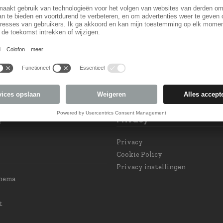
Land keuzel
 Subscription
Land veranderen
eam at your service
t ons
int GPSR and Product
Privacy
e
Privacy
Cookie Policy
Privacy instellingen
chema
t