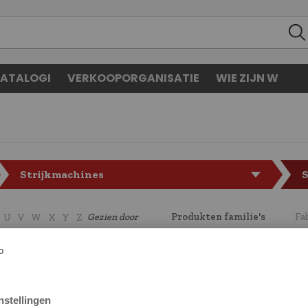
ATALOGI
VERKOOPORGANISATIE
WIE ZIJN W
Strijkmachines
S
Gezien door
Produkten familie's
Fa
U
V
W
X
Y
Z
CODE
LF5127127