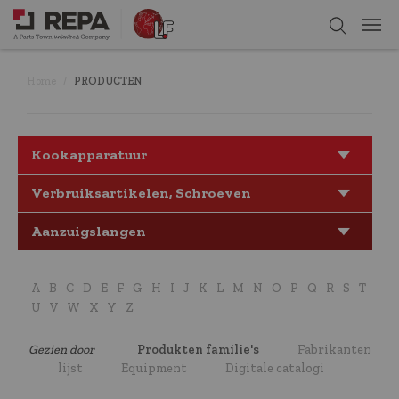
Home
PRODUCTEN
Kookapparatuur
Verbruiksartikelen, Schroeven
Aanzuigslangen
A
B
C
D
E
F
G
H
I
J
K
L
M
N
O
P
Q
R
S
T
U
V
W
X
Y
Z
Gezien door
Produkten familie's
Fabrikanten
lijst
Equipment
Digitale catalogi