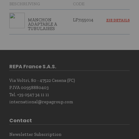
BESCHRIJVING
CODE
MANCHON
LF7155014
ZIE DETAILS
ADAPTABLE A
TUBULAIRES
REPA France S.A.S.
Via Voltri, 80 - 47522 Cesena (FC)
P.IVA 00958880403
Tel. +39 0547 34 11 11
international@repagroup.com
Contact
Newsletter Subscription