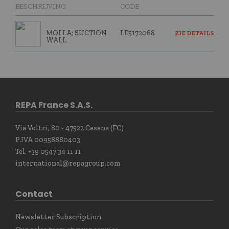
BESCHRIJVING
CODE
MOLLA; SUCTION
LF5172068
ZIE DETAILS
WALL
REPA France S.A.S.
Via Voltri, 80 - 47522 Cesena (FC)
P.IVA 00958880403
Tel. +39 0547 34 11 11
international@repagroup.com
Contact
Newsletter Subscription