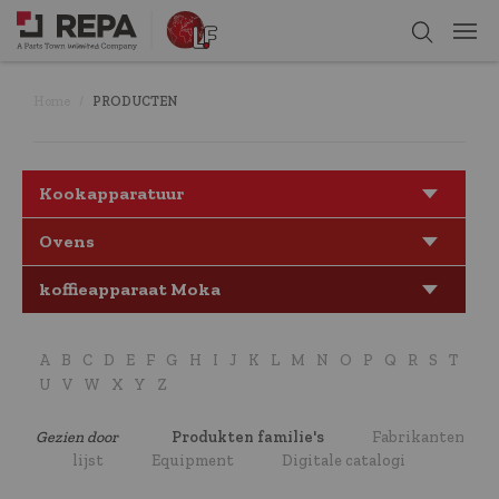
Home
PRODUCTEN
Kookapparatuur
Ovens
koffieapparaat Moka
A
B
C
D
E
F
G
H
I
J
K
L
M
N
O
P
Q
R
S
T
U
V
W
X
Y
Z
Gezien door
Produkten familie's
Fabrikanten
lijst
Equipment
Digitale catalogi