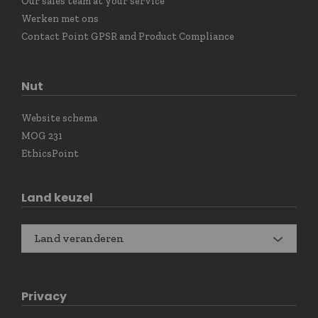
Our sales team at your service
Werken met ons
Contact Point GPSR and Product Compliance
Nut
Website schema
MOG 231
EthicsPoint
Land keuzel
Land veranderen
Privacy