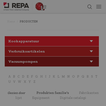
Home
PRODUCTEN
Kookapparatuur
Verbruiksartikelen
Vacuumpompen
A
B
C
D
E
F
G
H
I
J
K
L
M
N
O
P
Q
R
S
T
U
V
W
X
Y
Z
Gezien door
Produkten familie's
Fabrikanten
lijst
Equipment
Digitale catalogi