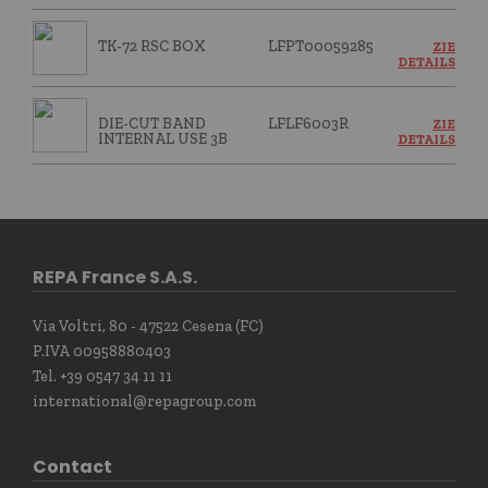
TK-72 RSC BOX
LFPT00059285
ZIE
DETAILS
DIE-CUT BAND
LFLF6003R
ZIE
INTERNAL USE 3B
DETAILS
REPA France S.A.S.
Via Voltri, 80 - 47522 Cesena (FC)
P.IVA 00958880403
Tel. +39 0547 34 11 11
international@repagroup.com
Contact