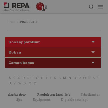
Home
PRODUCTEN
Kookapparatuur
Koken
Carton boxes
A
B
C
D
E
F
G
H
I
J
K
L
M
N
O
P
Q
R
S
T
U
V
W
X
Y
Z
Gezien door
Produkten familie's
Fabrikanten
lijst
Equipment
Digitale catalogi